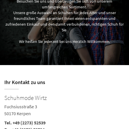
Besuchen Sie uns und überzeugen Sie sich von unserem
umfangreichen Sortiment.
Unsere große Auswahl an Schuhen für jedes Alter und unser
freundliches Team garantiert Ihnen einen entspannten und
zufriedenen Einkauf und den damit verbundenen, richtigen Schuh für
Sie.
Wir heißen Sie jederzeit bei uns Herzlich Willkommen.
Ihr Kontakt zu uns
Schuhmode Wirtz
C
Fuchsiusstraße 3
T
50170 Kerpen
50
Tel.
+49 (2273) 52539
Te