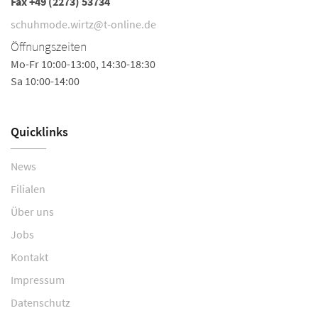
Fax +49 (2273) 53734
Fa
Ö
schuhmode.wirtz@t-online.de
Mo
Öffnungszeiten
Mo-Fr 10:00-13:00, 14:30-18:30
Sa 10:00-14:00
Quicklinks
News
Filialen
Über uns
Jobs
Kontakt
Impressum
Datenschutz