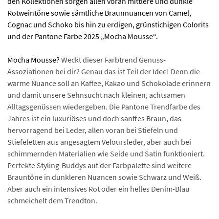
den Kollektionen sorgen allen voran mittlere und dunkle
Rotweintöne sowie sämtliche Braunnuancen von Camel,
Cognac und Schoko bis hin zu erdigen, grünstichigen Colorits
und der Pantone Farbe 2025 „Mocha Mousse“.
Mocha Mousse?
Weckt dieser Farbtrend Genuss-
Assoziationen bei dir? Genau das ist Teil der Idee! Denn die
warme Nuance soll an Kaffee, Kakao und Schokolade erinnern
und damit unsere Sehnsucht nach kleinen, achtsamen
Alltagsgenüssen wiedergeben. Die Pantone Trendfarbe des
Jahres ist ein luxuriöses und doch sanftes Braun, das
hervorragend bei Leder, allen voran bei Stiefeln und
Stiefeletten aus angesagtem Veloursleder, aber auch bei
schimmernden Materialien wie Seide und Satin funktioniert.
Perfekte Styling-Buddys auf der Farbpalette sind weitere
Brauntöne in dunkleren Nuancen sowie Schwarz und Weiß.
Aber auch ein intensives Rot oder ein helles Denim-Blau
schmeichelt dem Trendton.