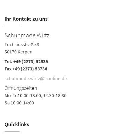
Ihr Kontakt zu uns
Schuhmode Wirtz
C
Fuchsiusstraße 3
T
50170 Kerpen
50
Tel.
+49 (2273) 52539
Te
Fax +49 (2273) 53734
Fa
Ö
schuhmode.wirtz@t-online.de
Mo
Öffnungszeiten
Mo-Fr 10:00-13:00, 14:30-18:30
Sa 10:00-14:00
Quicklinks