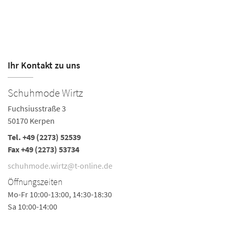
Ihr Kontakt zu uns
Schuhmode Wirtz
C
Fuchsiusstraße 3
T
50170 Kerpen
50
Tel.
+49 (2273) 52539
Te
Fax +49 (2273) 53734
Fa
Ö
schuhmode.wirtz@t-online.de
Mo
Öffnungszeiten
Mo-Fr 10:00-13:00, 14:30-18:30
Sa 10:00-14:00